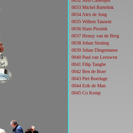
0032 Joris Castelijns
0033
Michel Bartelink
0034 Alex de Jong
0035
Willem
Tausent
0036 Hans Pessink
0037 Henny van de Berg
0038
Johan
Strating
0039
Johan Dingemanse
0040
Paul van Leeuwen
0041
Filip Tanghe
0042 Ben de Boer
0043 Piet Boerlage
0044 Erik de Man
0045 Co Kemp