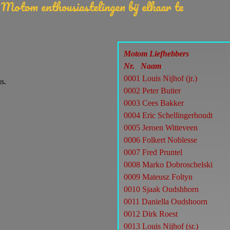
el Motom enthousiastelingen bij elkaar te
Motom Liefhebbers
Nr. Naam
0001 Louis Nijhof (jr.)
s.
0002 Peter Buiter
0003 Cees Bakker
0004 Eric Schellingerhoudt
0005 Jeroen Witteveen
0006
Folkert Noblesse
0007 Fred Pruntel
0008
Marko Dobroschelski
0009
Mateusz Foltyn
0010 Sjaak Oudshhorn
0011 Daniella Oudshoorn
0012 Dirk Roest
0013 Louis Nijhof (sr.)