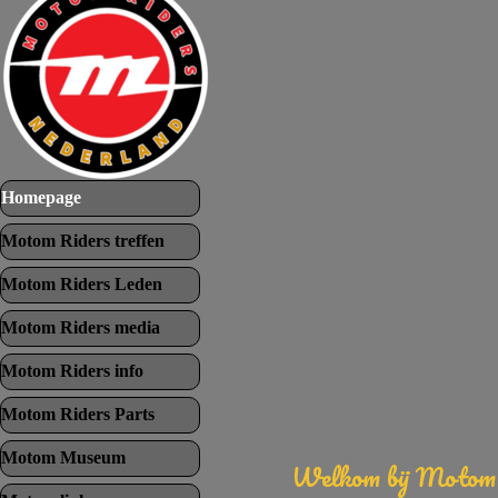
Menu overslaan
Homepage
Motom Riders treffen
▼
Motom Riders Leden
▼
Motom Riders media
▼
Motom Riders info
▼
Motom Riders Parts
▼
Motom Museum
▼
Welkom bij Motom 