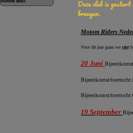
Deze club is gestart
Motom links
▼
brengen.
Motom Riders Neder
Voor dit jaar gaan we
vier
b
20 Juni
Bijeenkomst
Bijeenkomst/toertocht 
Bijeenkomst/toertocht 
19 September
Bije